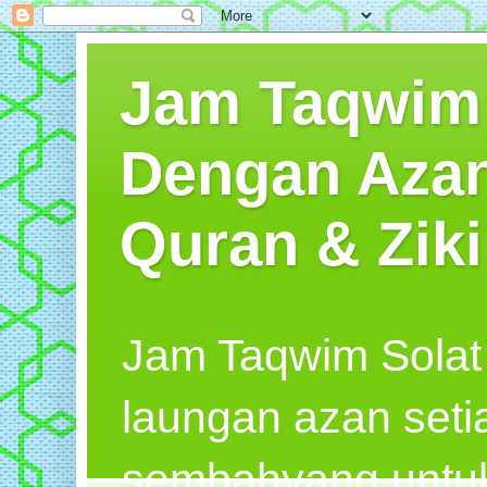
Jam Taqwim S
Dengan Azan
Quran & Ziki
Jam Taqwim Solat
laungan azan seti
sembahyang untuk