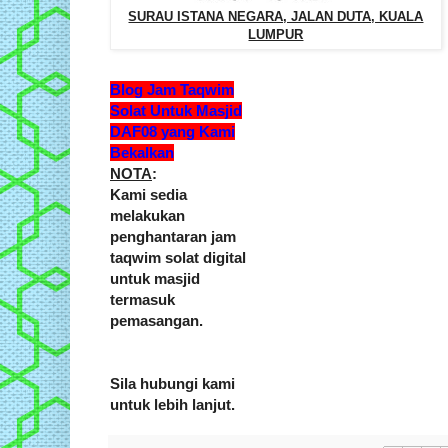
SURAU ISTANA NEGARA, JALAN DUTA, KUALA
LUMPUR
Blog Jam Taqwim
Solat Untuk Masjid
DAF08 yang Kami
Bekalkan
NOTA
:
Kami sedia
melakukan
penghantaran jam
taqwim solat digital
untuk masjid
termasuk
pemasangan.
Sila hubungi kami
untuk lebih lanjut.