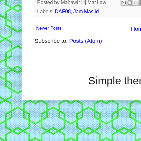
Posted by
Mahawir Hj Mat Lawi
Labels:
DAF08
,
Jam Masjid
Newer Posts
Ho
Subscribe to:
Posts (Atom)
Simple th