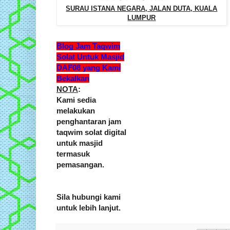
SURAU ISTANA NEGARA, JALAN DUTA, KUALA
LUMPUR
Blog Jam Taqwim
Solat Untuk Masjid
DAF08 yang Kami
Bekalkan
NOTA
:
Kami sedia
melakukan
penghantaran jam
taqwim solat digital
untuk masjid
termasuk
pemasangan.
Sila hubungi kami
untuk lebih lanjut.