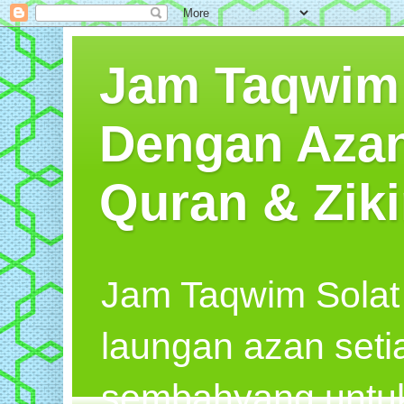
Jam Taqwim S
Dengan Azan
Quran & Ziki
Jam Taqwim Solat
laungan azan seti
sembahyang untuk