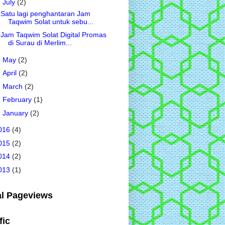
▼
July
(2)
Satu lagi penghantaran Jam
Taqwim Solat untuk sebu...
Jam Taqwim Solat Digital Promas
di Surau di Merlim...
►
May
(2)
►
April
(2)
►
March
(2)
►
February
(1)
►
January
(2)
016
(4)
015
(2)
014
(2)
013
(1)
al Pageviews
fic