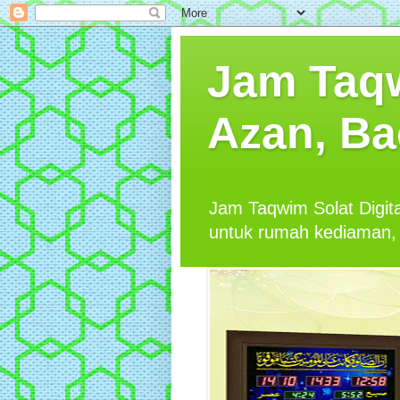
Jam Taqw
Azan, Ba
Jam Taqwim Solat Digit
untuk rumah kediaman, 