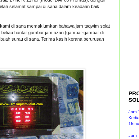
elah selamat sampai di sana dalam keadaan baik
n kami di sana memaklumkan bahawa jam taqwim solat
 beliau hantar gambar jam azan (gambar-gambar di
ebuah surau di sana. Terima kasih kerana berurusan
PR
SOL
Jam 
Kedi
15inc
Jam 