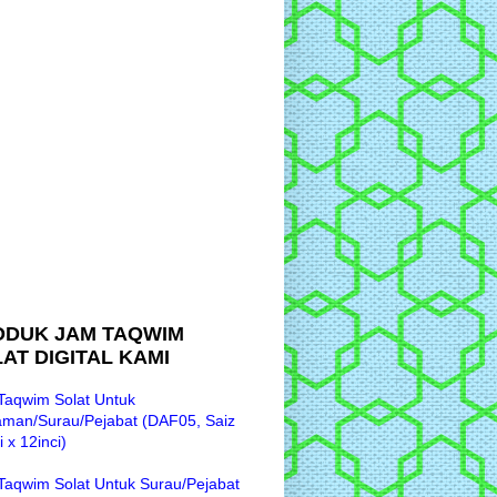
ODUK JAM TAQWIM
AT DIGITAL KAMI
Taqwim Solat Untuk
aman/Surau/Pejabat (DAF05, Saiz
i x 12inci)
Taqwim Solat Untuk Surau/Pejabat