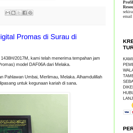
Profi
Resou
sekir
email
gital Promas di Surau di
KRE
TUR
l 1438H/2017M, kami telah menerima tempahan jam
KAMI
 Promas) model DAF06A dari Melaka.
PEMB
WALA
TAM
an Pahlawan Umbai, Merlimau, Melaka. Alhamdulillah
SEBA
dipasang untuk kegunaan kariah di sana.
DIKE
HUB
LANJ
PE