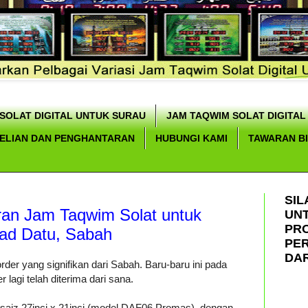
SOLAT DIGITAL UNTUK SURAU
JAM TAQWIM SOLAT DIGITAL
ELIAN DAN PENGHANTARAN
HUBUNGI KAMI
TAWARAN B
SIL
ran Jam Taqwim Solat untuk
UN
PR
had Datu, Sabah
PE
DAR
er yang signifikan dari Sabah. Baru-baru ini pada
 lagi telah diterima dari sana.
rsaiz 27inci x 21inci (model DAF06 Promas), dengan