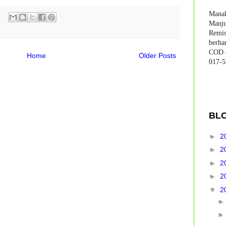
Manak
Manju
Remis
berha
COD (
Home
Older Posts
017-5
BL
►
2
►
2
►
2
►
2
▼
2