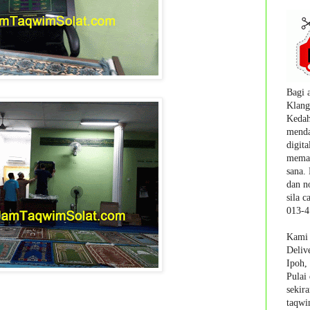
Bagi 
Klang
Kedah
menda
digita
memak
sana.
dan n
sila
ca
013-4
Kami 
Deliv
Ipoh,
Pulai
sekir
taqwim