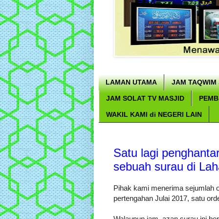
LAMAN UTAMA
JAM TAQWIM 
JAM SOLAT TV MASJID
PEMB
WAKIL KAMI di NEGERI LAIN
Satu lagi penghanta
sebuah surau di La
Pihak kami menerima sejumlah ord
pertengahan Julai 2017, satu order
Walaupun jam
azan surau ini be