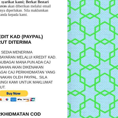
l syarikat kami; Berkat Bestari
rces
akan diberikan melalui email
anya diperlukan. Sila maklumkan
 anda kepada kami.
DIT KAD (PAYPAL)
UT DITERIMA
 SEDIA MENERIMA
AYARAN MELALUI KREDIT KAD.
UBAGAI MANA PUN ADA CAJ
BAHAN AKAN DIKENAKAN
GAI CAJ PERKHIDMATAN YANG
NAKAN OLEH PAYPAL. SILA
UNGI KAMI UNTUK MAKLUMAT
UT.
RKHIDMATAN COD