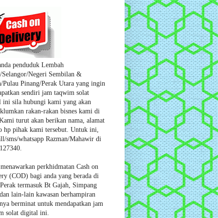
anda penduduk Lembah
/Selangor/Negeri Sembilan &
/Pulau Pinang/Perak Utara yang ingin
patkan sendiri jam taqwim solat
l ini sila hubungi kami yang akan
lumkan rakan-rakan bisnes kami di
 Kami turut akan berikan nama, alamat
o hp pihak kami tersebut. Untuk ini,
ll/sms/whatsapp Razman/Mahawir di
127340.
menawarkan perkhidmatan Cash on
ery (COD) bagi
anda yang berada di
 Perak termasuk Bt Gajah, Simpang
 dan lain-lain kawasan berhampiran
anya berminat untuk mendapatkan jam
 solat digital ini.