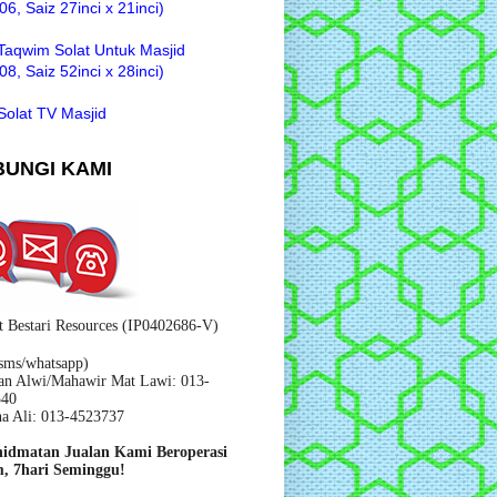
6, Saiz 27inci x 21inci)
Taqwim Solat Untuk Masjid
8, Saiz 52inci x 28inci)
Solat TV Masjid
UNGI KAMI
t Bestari Resources (IP0402686-V)
/sms/whatsapp)
n Alwi/Mahawir Mat Lawi: 013-
340
na Ali: 013-4523737
hidmatan Jualan Kami Beroperasi
, 7hari Seminggu!