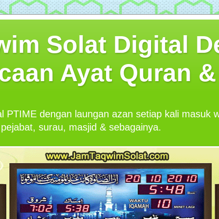
im Solat Digital 
caan Ayat Quran & 
al PTIME dengan laungan azan setiap kali masuk
pejabat, surau, masjid & sebagainya.