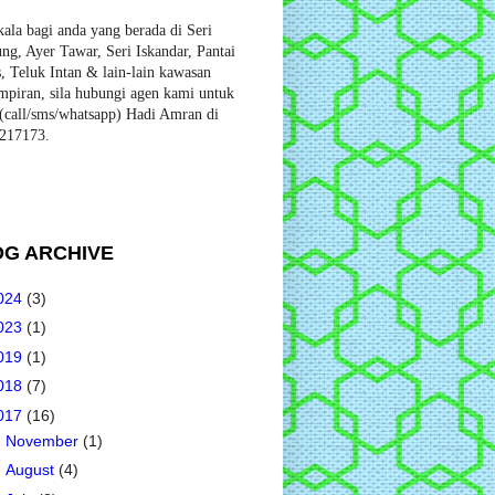
ala bagi anda yang berada di Seri
ng, Ayer Tawar, Seri Iskandar, Pantai
, Teluk Intan & lain-lain kawasan
mpiran, sila hubungi agen kami untuk
call/sms/whatsapp) Hadi Amran di
217173.
OG ARCHIVE
024
(3)
023
(1)
019
(1)
018
(7)
017
(16)
►
November
(1)
►
August
(4)