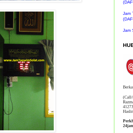
(DAF0
Jam 
(DAF0
Jam 
HUB
Berka
(Call
Razma
4127
Hasli
Perk
24jam