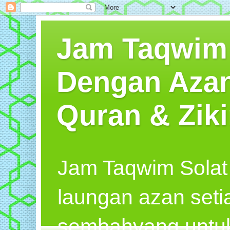
Jam Taqwim S
Dengan Azan
Quran & Ziki
Jam Taqwim Solat
laungan azan seti
sembahyang untuk