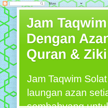
Jam Taqwim S
Dengan Azan
Quran & Ziki
Jam Taqwim Solat
laungan azan seti
sembahyang untuk