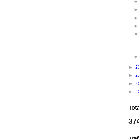
►
2
►
2
►
2
►
2
Tot
37
Traf