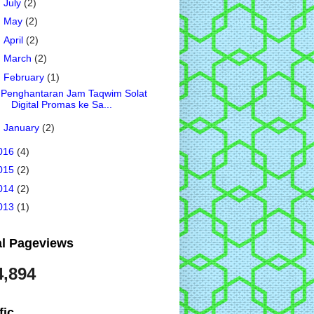
►
July
(2)
►
May
(2)
►
April
(2)
►
March
(2)
▼
February
(1)
Penghantaran Jam Taqwim Solat
Digital Promas ke Sa...
►
January
(2)
016
(4)
015
(2)
014
(2)
013
(1)
al Pageviews
4,894
fic