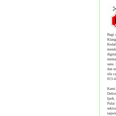
Bagi 
Klang
Kedah
menda
digita
memak
sana.
dan n
sila
ca
013-4
Kami 
Deliv
Ipoh,
Pulai
sekir
taqwim