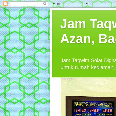
Jam Taqw
Azan, Ba
Jam Taqwim Solat Digit
untuk rumah kediaman, 