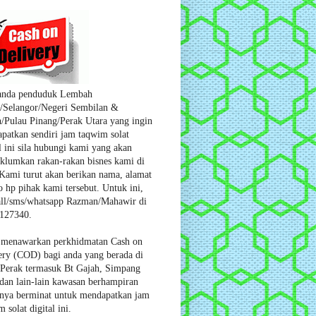
anda penduduk Lembah
/Selangor/Negeri Sembilan &
/Pulau Pinang/Perak Utara yang ingin
patkan sendiri jam taqwim solat
l ini sila hubungi kami yang akan
lumkan rakan-rakan bisnes kami di
 Kami turut akan berikan nama, alamat
o hp pihak kami tersebut. Untuk ini,
ll/sms/whatsapp Razman/Mahawir di
127340.
menawarkan perkhidmatan Cash on
ery (COD) bagi
anda yang berada di
 Perak termasuk Bt Gajah, Simpang
 dan lain-lain kawasan berhampiran
anya berminat untuk mendapatkan jam
 solat digital ini.