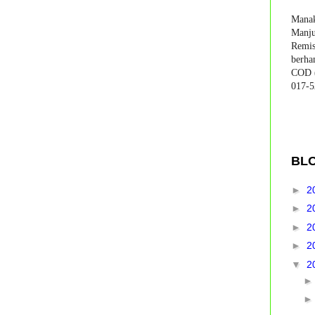
Manak
Manju
Remis
berha
COD (
017-5
BL
►
2
►
2
►
2
►
2
▼
2