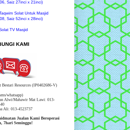
6, Saiz 27inci x 21inci)
Taqwim Solat Untuk Masjid
8, Saiz 52inci x 28inci)
Solat TV Masjid
UNGI KAMI
t Bestari Resources (IP0402686-V)
/sms/whatsapp)
n Alwi/Mahawir Mat Lawi: 013-
340
na Ali: 013-4523737
hidmatan Jualan Kami Beroperasi
, 7hari Seminggu!