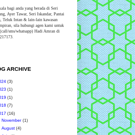
ala bagi anda yang berada di Seri
ng, Ayer Tawar, Seri Iskandar, Pantai
, Teluk Intan & lain-lain kawasan
mpiran, sila hubungi agen kami untuk
call/sms/whatsapp) Hadi Amran di
217173.
OG ARCHIVE
024
(3)
023
(1)
019
(1)
018
(7)
017
(16)
►
November
(1)
►
August
(4)