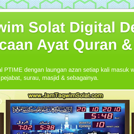
im Solat Digital 
caan Ayat Quran & 
al PTIME dengan laungan azan setiap kali masuk
pejabat, surau, masjid & sebagainya.