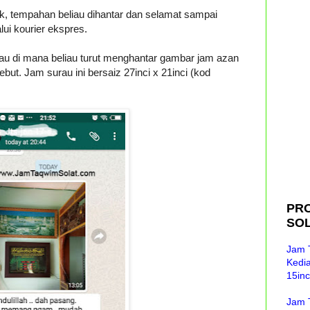
 tempahan beliau dihantar dan selamat sampai
ui kourier ekspres.
liau di mana beliau turut menghantar gambar jam azan
ebut. Jam surau ini bersaiz 27inci x 21inci (kod
PR
SOL
Jam 
Kedi
15inc
Jam 