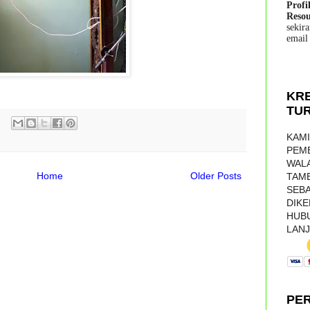
Profi
Resou
sekir
email
KRE
TUR
KAMI
PEMB
WALA
Home
Older Posts
TAM
SEBA
DIKE
HUB
LANJ
PE