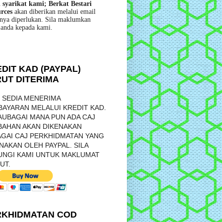
l syarikat kami; Berkat Bestari
rces
akan diberikan melalui email
anya diperlukan. Sila maklumkan
 anda kepada kami.
DIT KAD (PAYPAL)
UT DITERIMA
 SEDIA MENERIMA
AYARAN MELALUI KREDIT KAD.
UBAGAI MANA PUN ADA CAJ
BAHAN AKAN DIKENAKAN
GAI CAJ PERKHIDMATAN YANG
NAKAN OLEH PAYPAL. SILA
UNGI KAMI UNTUK MAKLUMAT
UT.
RKHIDMATAN COD