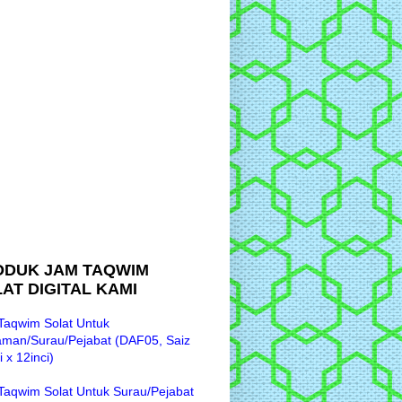
ODUK JAM TAQWIM
AT DIGITAL KAMI
Taqwim Solat Untuk
aman/Surau/Pejabat (DAF05, Saiz
i x 12inci)
Taqwim Solat Untuk Surau/Pejabat