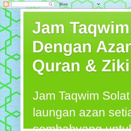
Jam Taqwim S
Dengan Azan
Quran & Ziki
Jam Taqwim Solat
laungan azan seti
sembahyang untuk